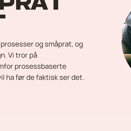
 PRAT
T
 prosesser og småprat, og 
. Vi tror på 
mfor prosessbaserte 
l ha før de faktisk ser det.