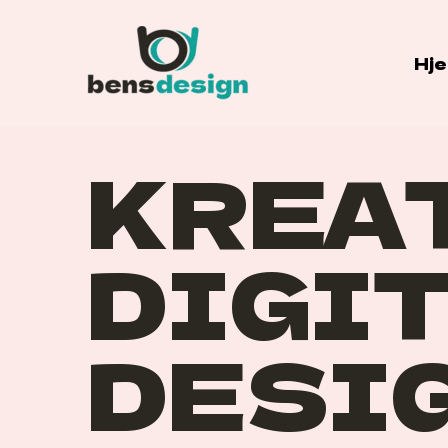
Hj
KREA
DIGI
DESI