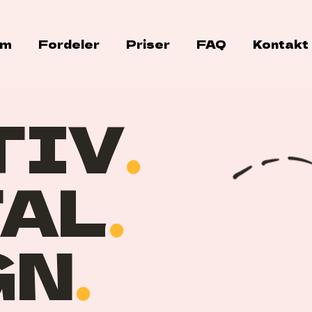
em
Fordeler
Priser
FAQ
Kontakt
TIV
.
TAL
.
GN
.