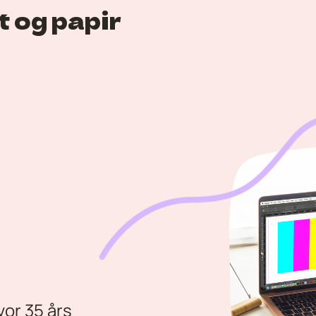
tt og papir
or 35 års 