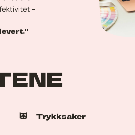
ektivitet – 
levert."
TENE
Trykksaker